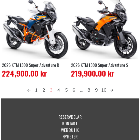
2026 KTM 1390 Super Adventure R
2026 KTM 1390 Super Adventure S
224,900.00
kr
219,900.00
kr
←
1
2
3
4
5
6
…
8
9
10
→
RESERVDELAR
KONTAKT
WEBBUTIK
NYHETER