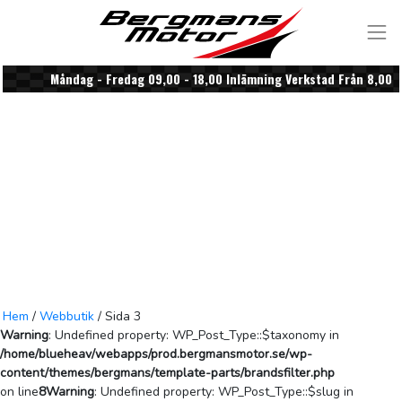
Skip to content
Måndag - Fredag 09,00 - 18,00 Inlämning Verkstad Från 8,00
Hem
/
Webbutik
/ Sida 3
Warning
: Undefined property: WP_Post_Type::$taxonomy in
/home/blueheav/webapps/prod.bergmansmotor.se/wp-
content/themes/bergmans/template-parts/brandsfilter.php
on line
8
Warning
: Undefined property: WP_Post_Type::$slug in