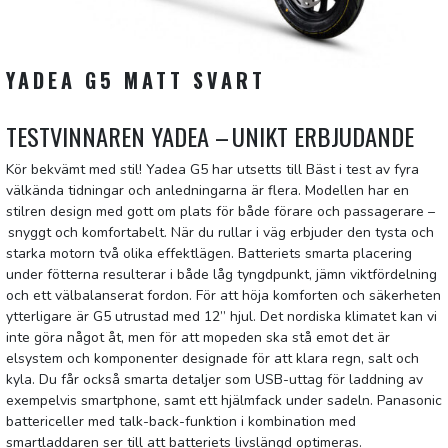
YADEA G5 MATT SVART
TESTVINNAREN
YADEA
– UNIKT ERBJUDANDE
Kör bekvämt med stil! Yadea G5 har utsetts till Bäst i test av fyra
välkända tidningar och anledningarna är flera. Modellen har en
stilren design med gott om plats för både förare och passagerare –
snyggt och komfortabelt. När du rullar i väg erbjuder den tysta och
starka motorn två olika effektlägen. Batteriets smarta placering
under fötterna resulterar i både låg tyngdpunkt, jämn viktfördelning
och ett välbalanserat fordon. För att höja komforten och säkerheten
ytterligare är G5 utrustad med 12” hjul. Det nordiska klimatet kan vi
inte göra något åt, men för att mopeden ska stå emot det är
elsystem och komponenter designade för att klara regn, salt och
kyla. Du får också smarta detaljer som USB-uttag för laddning av
exempelvis smartphone, samt ett hjälmfack under sadeln. Panasonic
battericeller med talk-back-funktion i kombination med
smartladdaren ser till att batteriets livslängd optimeras.