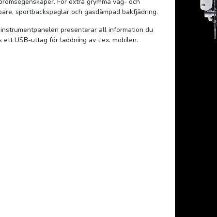
 bromsegenskaper. För extra grymma väg- och
pare, sportbackspeglar och gasdämpad bakfjädring.
 instrumentpanelen presenterar all information du
 ett USB-uttag för laddning av t.ex. mobilen.