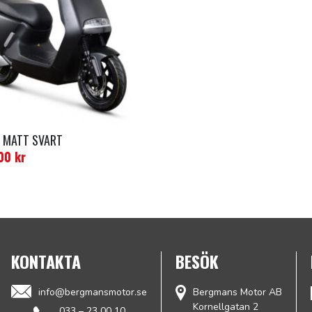
5 MATT SVART
.00
kr
KONTAKTA
BESÖK
info@bergmansmotor.se
Bergmans Motor AB
Kornellgatan 2
033 – 23 00 10