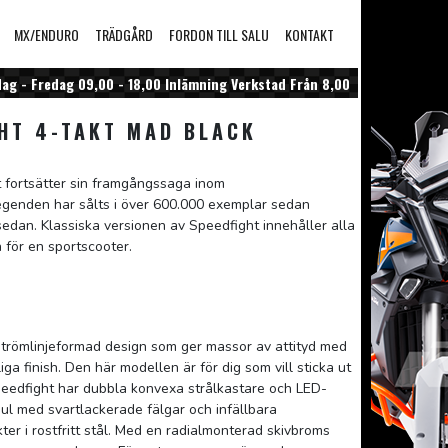
MX/ENDURO
TRÄDGÅRD
FORDON TILL SALU
KONTAKT
g - Fredag 09,00 - 18,00 Inlämning Verkstad Från 8,00
HT 4-TAKT MAD BLACK
 fortsätter sin framgångssaga inom
egenden har sålts i över 600.000 exemplar sedan
sedan. Klassiska versionen av Speedfight innehåller alla
 för en sportscooter.
trömlinjeformad design som ger massor av attityd med
ga finish. Den här modellen är för dig som vill sticka ut
Speedfight har dubbla konvexa strålkastare och LED-
ul med svartlackerade fälgar och infällbara
kter i rostfritt stål. Med en radialmonterad skivbroms