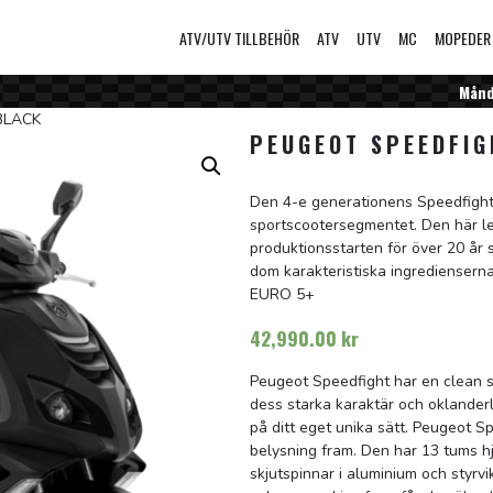
ATV/UTV TILLBEHÖR
ATV
UTV
MC
MOPEDER
Månda
BLACK
PEUGEOT SPEEDFIG
Den 4-e generationens Speedfight
sportscootersegmentet. Den här l
produktionsstarten för över 20 år 
dom karakteristiska ingredienserna
EURO 5+
42,990.00
kr
Peugeot Speedfight har en clean s
dess starka karaktär och oklanderli
på ditt eget unika sätt. Peugeot 
belysning fram. Den har 13 tums hj
skjutspinnar i aluminium och styrvi