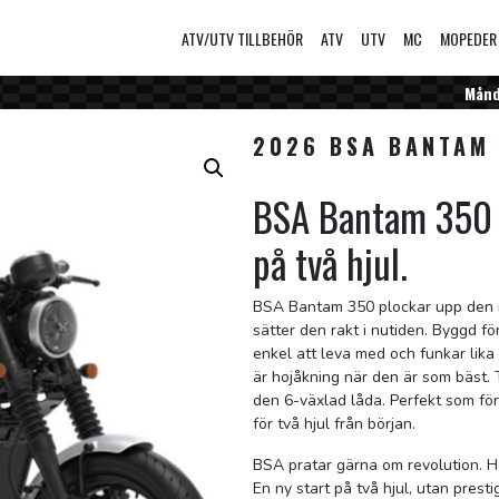
ATV/UTV TILLBEHÖR
ATV
UTV
MC
MOPEDER
Månda
2026 BSA BANTAM 
BSA Bantam 350 V
på två hjul.
BSA Bantam 350 plockar upp den r
sätter den rakt i nutiden. Byggd f
enkel att leva med och funkar lika 
är hojåkning när den är som bäst. 
den 6-växlad låda. Perfekt som fö
för två hjul från början.
BSA pratar gärna om revolution. Hä
En ny start på två hjul, utan prest