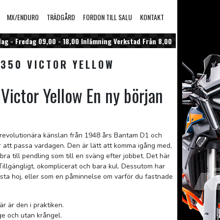
MX/ENDURO
TRÄDGÅRD
FORDON TILL SALU
KONTAKT
g - Fredag 09,00 - 18,00 Inlämning Verkstad Från 8,00
350 VICTOR YELLOW
ictor Yellow En ny början
evolutionära känslan från 1948 års Bantam D1 och
ör att passa vardagen. Den är lätt att komma igång med,
bra till pendling som till en sväng efter jobbet. Det här
Tillgängligt, okomplicerat och bara kul. Dessutom har
rsta hoj, eller som en påminnelse om varför du fastnade
r är den i praktiken.
ige och utan krångel.